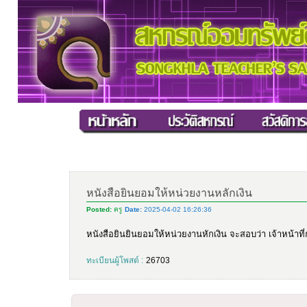
หนังสือยินยอมให้หน่วยงานหลักเงิน
Posted:
ครู
Date:
2025-04-02 16:26:36
หนังสือยินยินยอมให้หน่วยงานหักเงิน จะสอบว่า เจ้าหน้าที่กา
ทะเบียนผู้โพสต์ :
26703